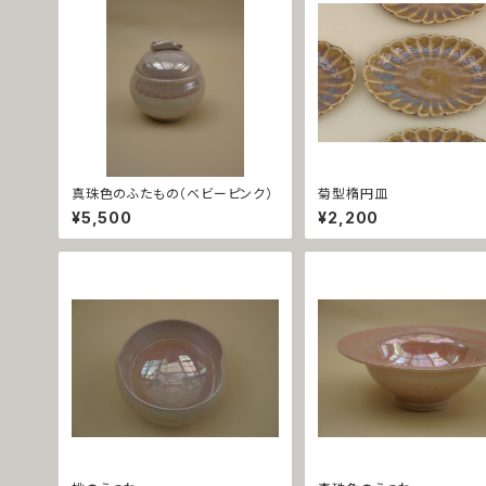
真珠色のふたもの（ベビーピンク）
菊型楕円皿
¥5,500
¥2,200