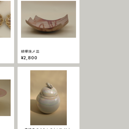
緋襷焼〆皿
¥2,800