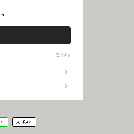
cm
通報する
NE
ポスト